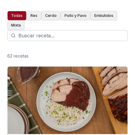
Todas
Res
Cerdo
Pollo y Pavo
Embutidos
Mixta
62
receta
s